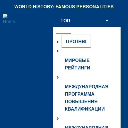
Skip
WORLD HISTORY: FAMOUS PERSONALITIES
to
main
ТОП
content
О НАС
ПРО IHBI
МИРОВЫЕ
РЕЙТИНГИ
МЕЖДУНАРОДНАЯ
ПРОГРАММА
ПОВЫШЕНИЯ
КВАЛИФИКАЦИИ
МЕЖДУНАРОДНАЯ