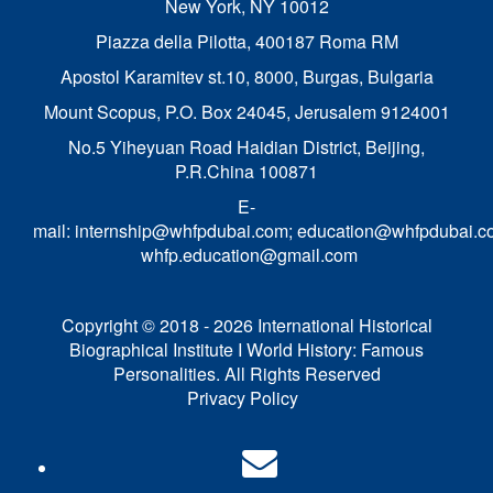
New York, NY 10012
Piazza della Pilotta,
400187 Roma RM
Apostol Karamitev st.10, 8000, Burgas, Bulgaria
Mount Scopus, P.O. Box 24045, Jerusalem 9124001
No.5 Yiheyuan Road Haidian District, Beijing,
P.R.China 100871
E-
mail:
internship@whfpdubai.com
;
education@whfpdubai.c
whfp.education@gmail.com
Copyright © 2018 - 2026 International Historical
Biographical Institute I World History: Famous
Personalities. All Rights Reserved
Privacy Policy