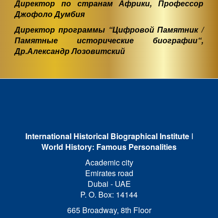
Директор по странам Африки, Профессор
Джофоло Думбия
Директор программы “Цифровой Памятник /
Памятные исторические биографии“,
Др.Александр Лозовитский
International Historical Biographical Institute
I
World History: Famous Personalities
Academic city
Emirates road
Dubai - UAE
P. O. Box: 14144
665 Broadway, 8th Floor